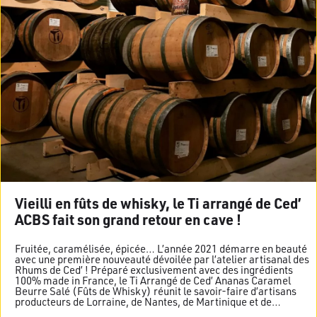
Vieilli en fûts de whisky, le Ti arrangé de Ced’
ACBS fait son grand retour en cave !
Fruitée, caramélisée, épicée… L’année 2021 démarre en beauté
avec une première nouveauté dévoilée par l’atelier artisanal des
Rhums de Ced’ ! Préparé exclusivement avec des ingrédients
100% made in France, le Ti Arrangé de Ced’ Ananas Caramel
Beurre Salé (Fûts de Whisky) réunit le savoir-faire d’artisans
producteurs de Lorraine, de Nantes, de Martinique et de…