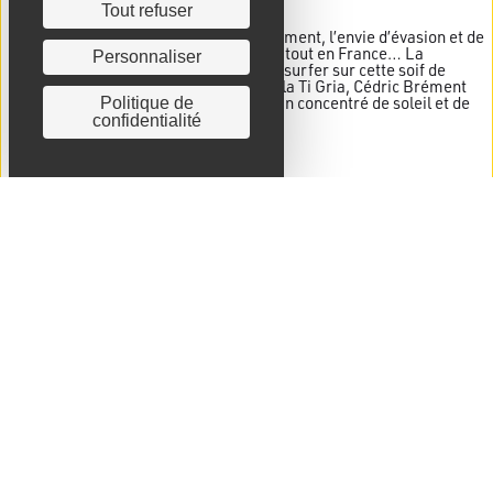
Tout refuser
Après plusieurs semaines de confinement, l’envie d’évasion et de
dépaysement se faisait ressentir partout en France… La
Personnaliser
nouveauté Ti Ced’ de l’été 2020 vient surfer sur cette soif de
voyage et de légèreté. En proposant la Ti Gria, Cédric Brément
allie la technicité de ses arrangés à un concentré de soleil et de
Politique de
fraîcheur. Présentation…
confidentialité
Voir l'article →