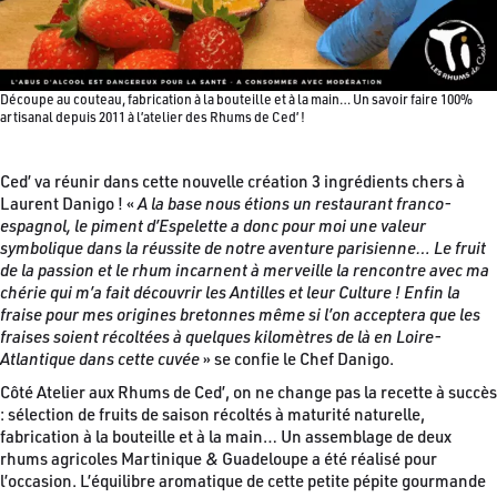
Découpe au couteau, fabrication à la bouteille et à la main… Un savoir faire 100%
artisanal depuis 2011 à l’atelier des Rhums de Ced’ !
Ced’ va réunir dans cette nouvelle création 3 ingrédients chers à
Laurent Danigo ! «
A la base nous étions un restaurant franco-
espagnol, le piment d’Espelette a donc pour moi une valeur
symbolique dans la réussite de notre aventure parisienne… Le fruit
de la passion et le rhum incarnent à merveille la rencontre avec ma
chérie qui m’a fait découvrir les Antilles et leur Culture ! Enfin la
fraise pour mes origines bretonnes même si l’on acceptera que les
fraises soient récoltées à quelques kilomètres de là en Loire-
Atlantique dans cette cuvée
» se confie le Chef Danigo.
Côté Atelier aux Rhums de Ced’, on ne change pas la recette à succès
: sélection de fruits de saison récoltés à maturité naturelle,
fabrication à la bouteille et à la main… Un assemblage de deux
rhums agricoles Martinique & Guadeloupe a été réalisé pour
l’occasion. L’équilibre aromatique de cette petite pépite gourmande