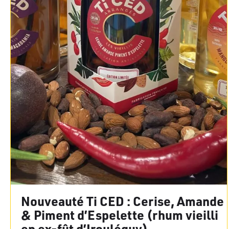
Nouveauté Ti CED : Cerise, Amande
& Piment d’Espelette (rhum vieilli
en ex-fût d’Irouléguy)