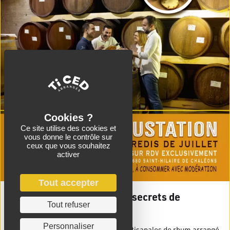
Ce site utilise des cookies et
vous donne le contrôle sur
ceux que vous souhaitez
activer
Tout accepter
Cet été Ti Ced’ dévoile ses secrets de
Tout refuser
fabrication
Personnaliser
Depuis 2011, plus de 250 recettes artisanales de rhum arrangé