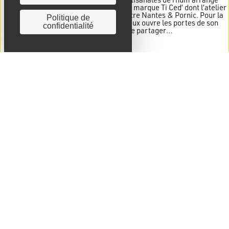
ont été imaginées et produites par la marque Ti Ced’ dont l’atelier
se situe au cœur du Pays de Retz, entre Nantes & Pornic. Pour la
Politique de
première fois, le créateur de spiritueux ouvre les portes de son
confidentialité
atelier de production au public afin de partager…
Voir l'article →