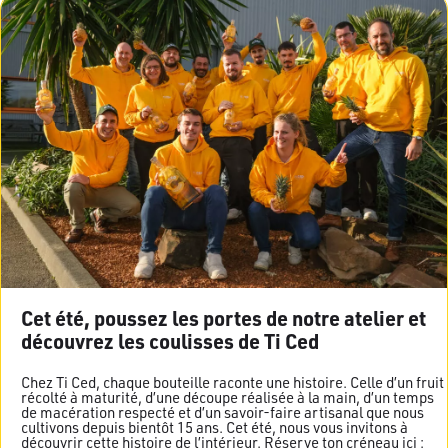
Cet été, poussez les portes de notre atelier et
découvrez les coulisses de Ti Ced
Chez Ti Ced, chaque bouteille raconte une histoire. Celle d’un fruit
récolté à maturité, d’une découpe réalisée à la main, d’un temps
de macération respecté et d’un savoir-faire artisanal que nous
cultivons depuis bientôt 15 ans. Cet été, nous vous invitons à
découvrir cette histoire de l’intérieur. Réserve ton créneau ici :