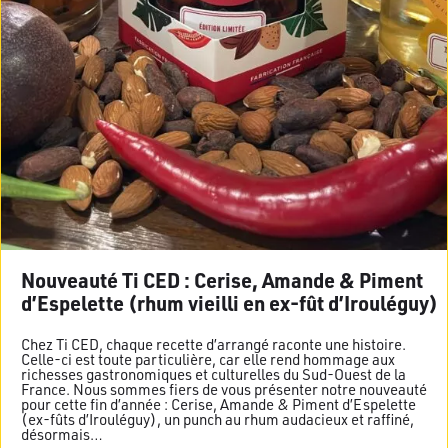
Nouveauté Ti CED : Cerise, Amande & Piment
d’Espelette (rhum vieilli en ex-fût d’Irouléguy)
Chez Ti CED, chaque recette d’arrangé raconte une histoire.
Celle-ci est toute particulière, car elle rend hommage aux
richesses gastronomiques et culturelles du Sud-Ouest de la
France. Nous sommes fiers de vous présenter notre nouveauté
pour cette fin d’année : Cerise, Amande & Piment d’Espelette
(ex-fûts d’Irouléguy), un punch au rhum audacieux et raffiné,
désormais…