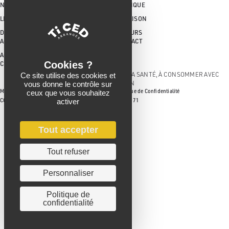
NOTRE SAVOIR-FAIRE
BOUTIQUE
LES CAVISTES
LIVRAISON
DÉGUSTER
RETOURS
ACTUALITÉS
CONTACT
ACCESSIBILITÉ : PARTIELLEMENT
CONFORME
L'ABUS D'ALCOOL EST DANGEREUX POUR LA SANTÉ, À CONSOMMER AVEC
Ce site utilise des cookies et
MODÉRATION
vous donne le contrôle sur
Mentions légales
Politique de Confidentialité
ceux que vous souhaitez
activer
CGV / CGU
Agence 71
Tout accepter
Tout refuser
Personnaliser
Politique de
confidentialité