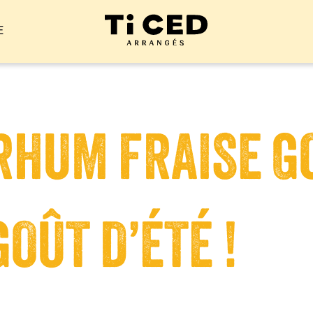
E
RHUM FRAISE GO
OÛT D’ÉTÉ !