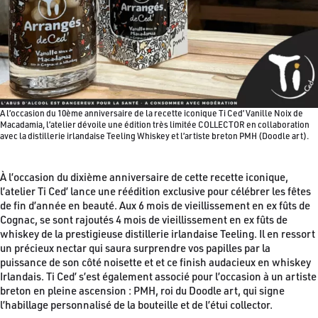
A l’occasion du 10ème anniversaire de la recette iconique Ti Ced’ Vanille Noix de
Macadamia, l’atelier dévoile une édition très limitée COLLECTOR en collaboration
avec la distillerie irlandaise Teeling Whiskey et l’artiste breton PMH (Doodle art).
À l’occasion du dixième anniversaire de cette recette iconique,
l’atelier Ti Ced’ lance une réédition exclusive pour célébrer les fêtes
de fin d’année en beauté. Aux 6 mois de vieillissement en ex fûts de
Cognac, se sont rajoutés 4 mois de vieillissement en ex fûts de
whiskey de la prestigieuse distillerie irlandaise Teeling. Il en ressort
un précieux nectar qui saura surprendre vos papilles par la
puissance de son côté noisette et et ce finish audacieux en whiskey
Irlandais. Ti Ced’ s’est également associé pour l’occasion à un artiste
breton en pleine ascension : PMH, roi du Doodle art, qui signe
l’habillage personnalisé de la bouteille et de l’étui collector.